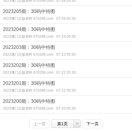
2023澳门正版资料 670288.com
07-26 05:30
2023205期：30码中特图
2023澳门正版资料 670288.com
07-26 05:30
2023204期：30码中特图
2023澳门正版资料 670288.com
07-24 05:30
2023203期：30码中特图
2023澳门正版资料 670288.com
07-23 05:30
2023202期：30码中特图
2023澳门正版资料 670288.com
07-22 05:30
2023201期：30码中特图
2023澳门正版资料 670288.com
07-21 05:30
2023200期：30码中特图
2023澳门正版资料 670288.com
07-20 05:30
上一页
第1页
下一页