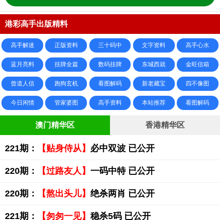
港彩高手出版精料
高手解迷
正版资料
三十码中
文字资料
高手心水
蓝月亮料
挂牌全篇
数码挂牌
东城西就
金旺信箱
曾道人信
跑狗玄机
看图解码
新老藏宝
四不像图
今日闲情
管家婆图
高手资料
本站推荐
看图解码
澳门精华区
香港精华区
221期：
【贴身侍从】
必中双波 已公开
220期：
【过路友人】
一码中特 已公开
220期：
【熬出头儿】
绝杀两肖 已公开
221期：
【匆匆一见】
稳杀5码 已公开