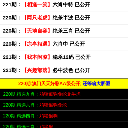
221期：
【相逢一笑】
六肖中特 已公开
220期：
【两只老虎】
绝杀半波 已公开
220期：
【无地自容】
绝杀三肖 已公开
220期：
【凉亭相遇】
六肖中 已公开
221期：
【我本闲凉】
稳杀12码 已公开
221期：
【兴趣部落】
必中波色 已公开
220期:澳门天天好彩AA级公开;
还等啥大胆砸
220期:精选九肖：
鸡猪猴狗兔蛇龙牛虎
220期:精选六肖：
鸡猪猴狗兔蛇
220期:精选四肖：
鸡猪猴狗
220期:精选三肖：
鸡猪猴