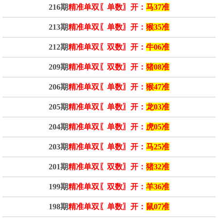
216期
精准单双〖单数〗开：
马37准
213期
精准单双〖单数〗开：
猴35准
212期
精准单双〖双数〗开：
牛06准
209期
精准单双〖双数〗开：
猪08准
206期
精准单双〖单数〗开：
猴47准
205期
精准单双〖单数〗开：
龙03准
204期
精准单双〖单数〗开：
虎05准
203期
精准单双〖单数〗开：
马25准
201期
精准单双〖双数〗开：
猪32准
199期
精准单双〖双数〗开：
羊36准
198期
精准单双〖单数〗开：
鼠07准