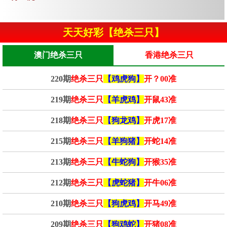
天天好彩【绝杀三只】
澳门绝杀三只
香港绝杀三只
220期
绝杀三只
【鸡虎狗】
开？00准
219期
绝杀三只
【羊虎鸡】
开鼠43准
218期
绝杀三只
【狗龙鸡】
开虎17准
215期
绝杀三只
【羊狗猪】
开蛇14准
213期
绝杀三只
【牛蛇狗】
开猴35准
212期
绝杀三只
【虎蛇猪】
开牛06准
210期
绝杀三只
【狗虎鸡】
开马49准
209期
绝杀三只
【狗鸡蛇】
开猪08准