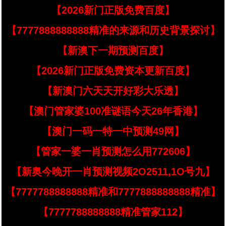
【2026新门正版免费百度】
【7777888888888精准的来源和历史背景探讨】
【新澳下一期预测百度】
【2026新门正版免费资本更新百度】
【新澳门六天天开好彩大乐透】
【澳门管家婆100准谜语今天26年香港】
【澳门一码一特一中预测49网】
【管家一婆一肖预测怎么用772606】
【新奥今晚开一肖预测视频2O2511,1O号九】
【7777788888888精准和7777888888888精准】
【7777788888888精准管家112】