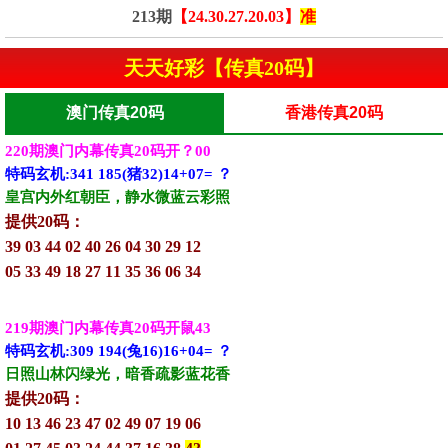
213期
【24.30.27.20.03】
准
天天好彩【传真20码】
澳门传真20码
香港传真20码
220期澳门内幕传真20码开？00
特码玄机:341 185(猪32)14+07= ？
皇宫内外红朝臣，静水微蓝云彩照
提供20码：
39 03 44 02 40 26 04 30 29 12
05 33 49 18 27 11 35 36 06 34
219期澳门内幕传真20码开鼠43
特码玄机:309 194(兔16)16+04= ？
日照山林闪绿光，暗香疏影蓝花香
提供20码：
10 13 46 23 47 02 49 07 19 06