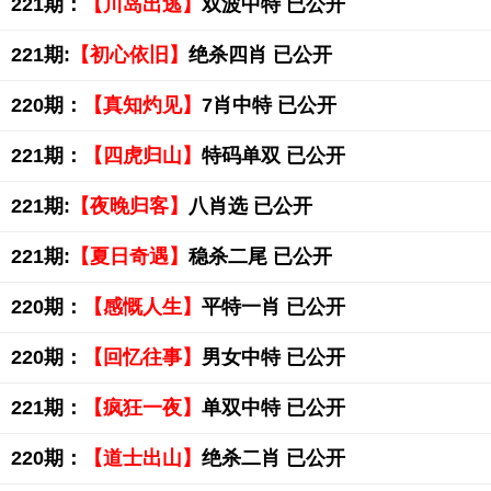
221期：
【川岛出逃】
双波中特 已公开
221期:
【初心依旧】
绝杀四肖 已公开
220期：
【真知灼见】
7肖中特 已公开
221期：
【四虎归山】
特码单双 已公开
221期:
【夜晚归客】
八肖选 已公开
221期:
【夏日奇遇】
稳杀二尾 已公开
220期：
【感慨人生】
平特一肖 已公开
220期：
【回忆往事】
男女中特 已公开
221期：
【疯狂一夜】
单双中特 已公开
220期：
【道士出山】
绝杀二肖 已公开