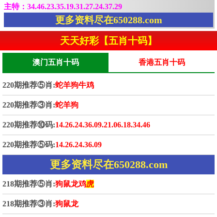
主特：34.46.23.35.19.31.27.24.37.29
更多资料尽在650288.com
天天好彩【五肖十码】
澳门五肖十码
香港五肖十码
220期推荐⑤肖:
蛇羊狗牛鸡
220期推荐③肖:
蛇羊狗
220期推荐⑩码:
14.26.24.36.09.21.06.18.34.46
220期推荐⑤码:
14.26.24.36.09
更多资料尽在650288.com
218期推荐⑤肖:
狗鼠龙鸡
虎
218期推荐③肖:
狗鼠龙