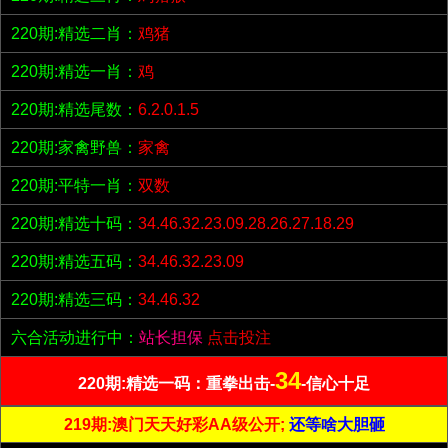
220期:精选二肖：
鸡猪
220期:精选一肖：
鸡
220期:精选尾数：
6.2.0.1.5
220期:家禽野兽：
家禽
220期:平特一肖：
双数
220期:精选十码：
34.46.32.23.09.28.26.27.18.29
220期:精选五码：
34.46.32.23.09
220期:精选三码：
34.46.32
六合活动进行中：
站长担保
点击投注
34
220期:精选一码：重拳出击-
-信心十足
219期:澳门天天好彩AA级公开;
还等啥大胆砸