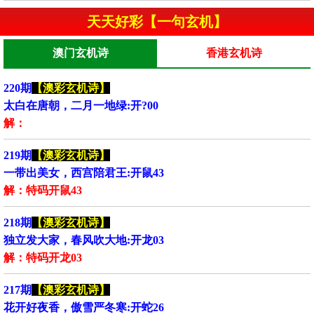
天天好彩【一句玄机】
澳门玄机诗
香港玄机诗
220期
【澳彩玄机诗】
太白在唐朝，二月一地绿:开?00
解：
219期
【澳彩玄机诗】
一带出美女，西宫陪君王:开鼠43
解：特码开鼠43
218期
【澳彩玄机诗】
独立发大家，春风吹大地:开龙03
解：特码开龙03
217期
【澳彩玄机诗】
花开好夜香，傲雪严冬寒:开蛇26