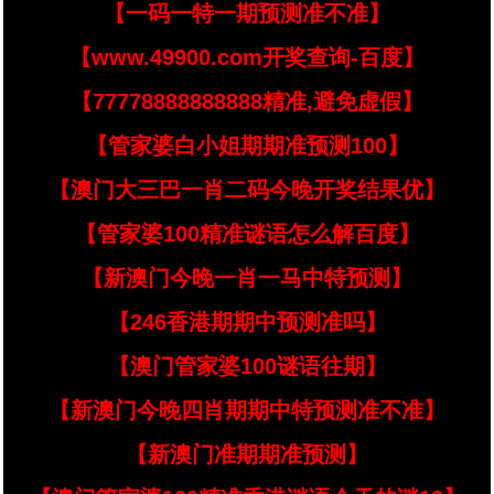
【一码一特一期预测准不准】
【www.49900.com开奖查询-百度】
【77778888888888精准,避免虚假】
【管家婆白小姐期期准预测100】
【澳门大三巴一肖二码今晚开奖结果优】
【管家婆100精准谜语怎么解百度】
【新澳门今晚一肖一马中特预测】
【246香港期期中预测准吗】
【澳门管家婆100谜语往期】
【新澳门今晚四肖期期中特预测准不准】
【新澳门准期期准预测】