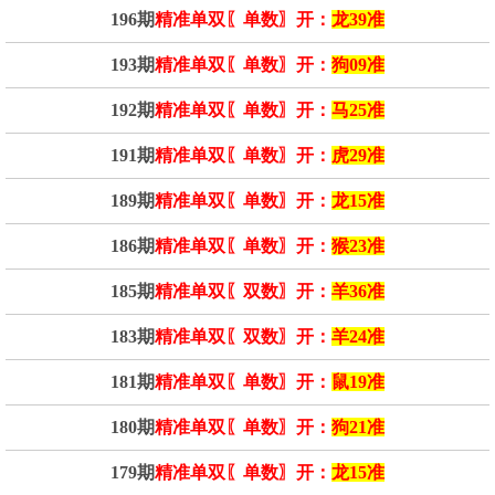
196期
精准单双〖单数〗开：
龙39准
193期
精准单双〖单数〗开：
狗09准
192期
精准单双〖单数〗开：
马25准
191期
精准单双〖单数〗开：
虎29准
189期
精准单双〖单数〗开：
龙15准
186期
精准单双〖单数〗开：
猴23准
185期
精准单双〖双数〗开：
羊36准
183期
精准单双〖双数〗开：
羊24准
181期
精准单双〖单数〗开：
鼠19准
180期
精准单双〖单数〗开：
狗21准
179期
精准单双〖单数〗开：
龙15准