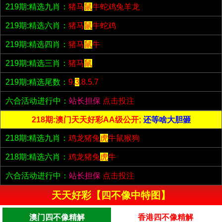
219期:精选九肖：
猪马
鼠
牛蛇鸡兔羊龙
219期:精选六肖：
猪马
鼠
牛蛇鸡
219期:精选四肖：
猪马
鼠
牛
219期:精选三肖：
猪马
鼠
219期:精选尾数：
9.
3
.8.5.7
六合活动进行中：
站长担保
点击投注
218期:澳门天天好彩AA级公开;
还等啥大胆砸
218期:精选九肖：
鸡龙猪兔
虎
牛鼠猴狗
218期:精选六肖：
鸡龙猪兔
虎
牛
六合活动进行中：
站长担保
点击投注
天天好彩【四不像中特图】
澳门四不像精解
香港四不像精解