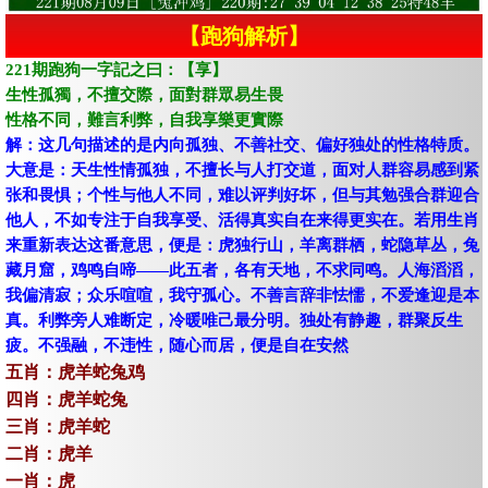
【跑狗解析】
221期跑狗一字記之曰：【享】
生性孤獨，不擅交際，面對群眾易生畏
性格不同，難言利弊，自我享樂更實際
解：这几句描述的是内向孤独、不善社交、偏好独处的性格特质。
大意是：天生性情孤独，不擅长与人打交道，面对人群容易感到紧
张和畏惧；个性与他人不同，难以评判好坏，但与其勉强合群迎合
他人，不如专注于自我享受、活得真实自在来得更实在。若用生肖
来重新表达这番意思，便是：虎独行山，羊离群栖，蛇隐草丛，兔
藏月窟，鸡鸣自啼——此五者，各有天地，不求同鸣。人海滔滔，
我偏清寂；众乐喧喧，我守孤心。不善言辞非怯懦，不爱逢迎是本
真。利弊旁人难断定，冷暖唯己最分明。独处有静趣，群聚反生
疲。不强融，不违性，随心而居，便是自在安然
五肖：虎羊蛇兔鸡
四肖：虎羊蛇兔
三肖：虎羊蛇
二肖：虎羊
一肖：虎