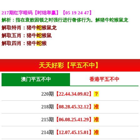
217期红字暗码【时绌举赢】【05 19 24 47】
解析：‌‌指在衰败困顿之时强行进行奢侈行为。解猪牛蛇猴鼠龙‌‌‌‌‌‌‌
解取特肖：猪牛
蛇
猴鼠龙
解取五肖：猪牛
蛇
猴鼠
解取四肖：猪牛
蛇
猴
天天好彩【平五不中】
澳门平五不中
香港平五不中
220期
【22.44.34.09.02】
？
218期
【08.28.45.32.12】
准
215期
【06.08.25.41.29】
准
214期
【12.07.45.15.01】
准