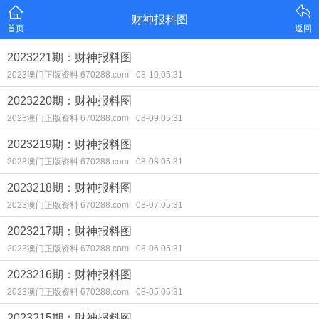
财神报料图
首页
返回
2023221期：财神报料图
2023澳门正版资料 670288.com
08-10 05:31
2023220期：财神报料图
2023澳门正版资料 670288.com
08-09 05:31
2023219期：财神报料图
2023澳门正版资料 670288.com
08-08 05:31
2023218期：财神报料图
2023澳门正版资料 670288.com
08-07 05:31
2023217期：财神报料图
2023澳门正版资料 670288.com
08-06 05:31
2023216期：财神报料图
2023澳门正版资料 670288.com
08-05 05:31
2023215期：财神报料图