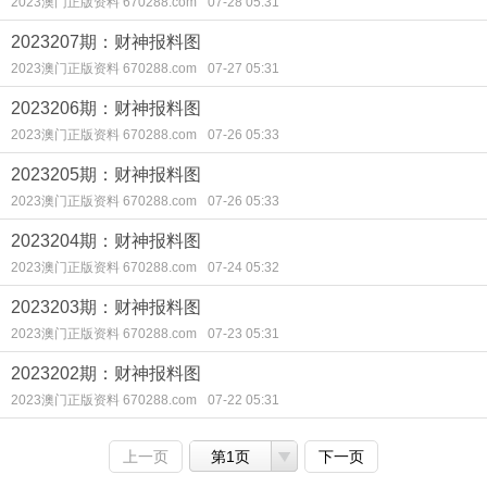
2023澳门正版资料 670288.com
07-28 05:31
2023207期：财神报料图
2023澳门正版资料 670288.com
07-27 05:31
2023206期：财神报料图
2023澳门正版资料 670288.com
07-26 05:33
2023205期：财神报料图
2023澳门正版资料 670288.com
07-26 05:33
2023204期：财神报料图
2023澳门正版资料 670288.com
07-24 05:32
2023203期：财神报料图
2023澳门正版资料 670288.com
07-23 05:31
2023202期：财神报料图
2023澳门正版资料 670288.com
07-22 05:31
上一页
第1页
下一页