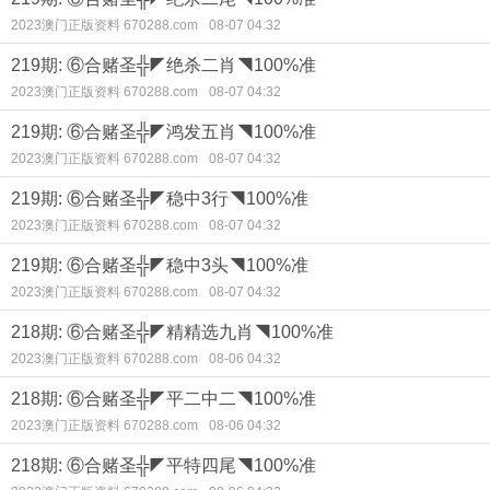
2023澳门正版资料 670288.com
08-07 04:32
219期: ⑥合赌圣╬◤绝杀二肖◥100%准
2023澳门正版资料 670288.com
08-07 04:32
219期: ⑥合赌圣╬◤鸿发五肖◥100%准
2023澳门正版资料 670288.com
08-07 04:32
219期: ⑥合赌圣╬◤稳中3行◥100%准
2023澳门正版资料 670288.com
08-07 04:32
219期: ⑥合赌圣╬◤稳中3头◥100%准
2023澳门正版资料 670288.com
08-07 04:32
218期: ⑥合赌圣╬◤精精选九肖◥100%准
2023澳门正版资料 670288.com
08-06 04:32
218期: ⑥合赌圣╬◤平二中二◥100%准
2023澳门正版资料 670288.com
08-06 04:32
218期: ⑥合赌圣╬◤平特四尾◥100%准