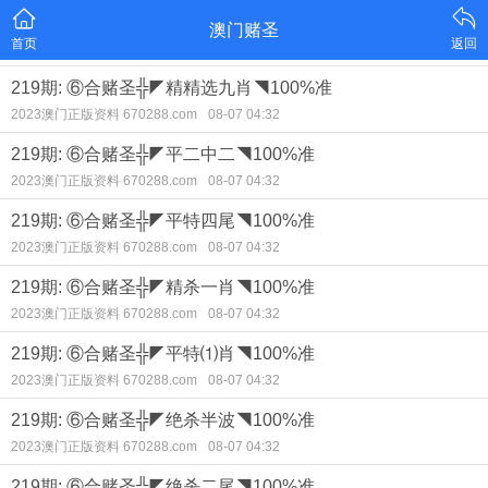
澳门赌圣
首页
返回
219期: ⑥合赌圣╬◤精精选九肖◥100%准
2023澳门正版资料 670288.com
08-07 04:32
219期: ⑥合赌圣╬◤平二中二◥100%准
2023澳门正版资料 670288.com
08-07 04:32
219期: ⑥合赌圣╬◤平特四尾◥100%准
2023澳门正版资料 670288.com
08-07 04:32
219期: ⑥合赌圣╬◤精杀一肖◥100%准
2023澳门正版资料 670288.com
08-07 04:32
219期: ⑥合赌圣╬◤平特⑴肖◥100%准
2023澳门正版资料 670288.com
08-07 04:32
219期: ⑥合赌圣╬◤绝杀半波◥100%准
2023澳门正版资料 670288.com
08-07 04:32
219期: ⑥合赌圣╬◤绝杀二尾◥100%准