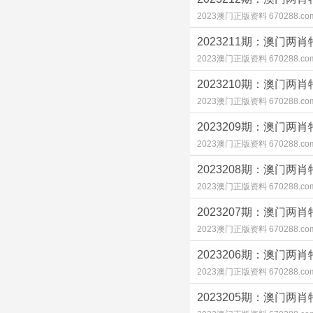
2023澳门正版资料 670288.co
2023211期：澳门两肖
2023澳门正版资料 670288.co
2023210期：澳门两肖
2023澳门正版资料 670288.co
2023209期：澳门两肖
2023澳门正版资料 670288.co
2023208期：澳门两肖
2023澳门正版资料 670288.co
2023207期：澳门两肖
2023澳门正版资料 670288.co
2023206期：澳门两肖
2023澳门正版资料 670288.co
2023205期：澳门两肖