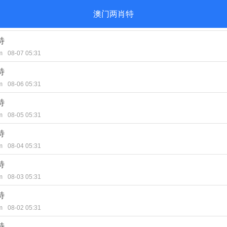
澳门两肖特
特
m
08-07 05:31
特
m
08-06 05:31
特
m
08-05 05:31
特
m
08-04 05:31
特
m
08-03 05:31
特
m
08-02 05:31
特