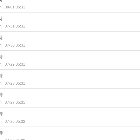
m
08-01 05:31
特
m
07-31 05:31
特
m
07-30 05:31
特
m
07-29 05:31
特
m
07-28 05:31
特
m
07-27 05:31
特
m
07-26 05:32
特