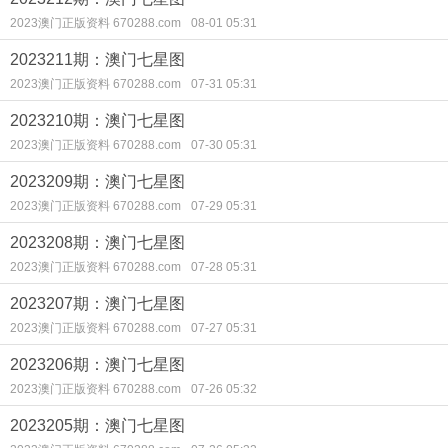
2023澳门正版资料 670288.com
08-01 05:31
2023211期：澳门七星图
2023澳门正版资料 670288.com
07-31 05:31
2023210期：澳门七星图
2023澳门正版资料 670288.com
07-30 05:31
2023209期：澳门七星图
2023澳门正版资料 670288.com
07-29 05:31
2023208期：澳门七星图
2023澳门正版资料 670288.com
07-28 05:31
2023207期：澳门七星图
2023澳门正版资料 670288.com
07-27 05:31
2023206期：澳门七星图
2023澳门正版资料 670288.com
07-26 05:32
2023205期：澳门七星图