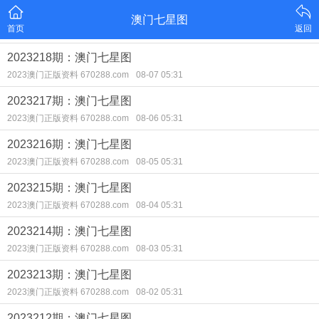
澳门七星图
首页
返回
2023218期：澳门七星图
2023澳门正版资料 670288.com
08-07 05:31
2023217期：澳门七星图
2023澳门正版资料 670288.com
08-06 05:31
2023216期：澳门七星图
2023澳门正版资料 670288.com
08-05 05:31
2023215期：澳门七星图
2023澳门正版资料 670288.com
08-04 05:31
2023214期：澳门七星图
2023澳门正版资料 670288.com
08-03 05:31
2023213期：澳门七星图
2023澳门正版资料 670288.com
08-02 05:31
2023212期：澳门七星图