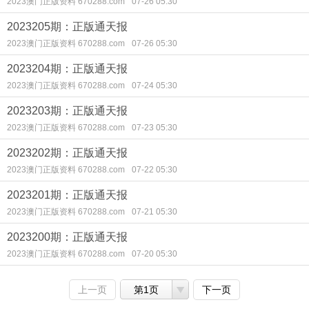
2023澳门正版资料 670288.com
07-26 05:30
2023205期：正版通天报
2023澳门正版资料 670288.com
07-26 05:30
2023204期：正版通天报
2023澳门正版资料 670288.com
07-24 05:30
2023203期：正版通天报
2023澳门正版资料 670288.com
07-23 05:30
2023202期：正版通天报
2023澳门正版资料 670288.com
07-22 05:30
2023201期：正版通天报
2023澳门正版资料 670288.com
07-21 05:30
2023200期：正版通天报
2023澳门正版资料 670288.com
07-20 05:30
上一页
第1页
下一页