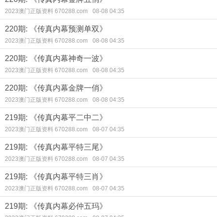
2023澳门正版资料 670288.com
08-08 04:35
220期: 《传真内幕预测单双》
2023澳门正版资料 670288.com
08-08 04:35
220期: 《传真内幕神奇一波》
2023澳门正版资料 670288.com
08-08 04:35
220期: 《传真内幕金牌一俏》
2023澳门正版资料 670288.com
08-08 04:35
219期: 《传真内幕平二中二》
2023澳门正版资料 670288.com
08-07 04:35
219期: 《传真内幕平特三尾》
2023澳门正版资料 670288.com
08-07 04:35
219期: 《传真内幕平特三肖》
2023澳门正版资料 670288.com
08-07 04:35
219期: 《传真内幕必仲五玛》