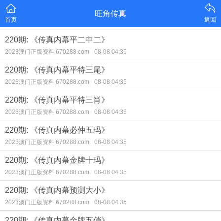
旺角传真
首页
返回
220期: 《传真内幕平二中二》
2023澳门正版资料 670288.com
08-08 04:35
220期: 《传真内幕平特三尾》
2023澳门正版资料 670288.com
08-08 04:35
220期: 《传真内幕平特三肖》
2023澳门正版资料 670288.com
08-08 04:35
220期: 《传真内幕必仲五玛》
2023澳门正版资料 670288.com
08-08 04:35
220期: 《传真内幕金牌十玛》
2023澳门正版资料 670288.com
08-08 04:35
220期: 《传真内幕预测大小》
2023澳门正版资料 670288.com
08-08 04:35
220期: 《传真内幕金牌五俏》