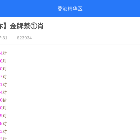
香港精华区
的你】金牌禁①肖
:31
623934
4
对
6
对
0
对
7
对
1
对
4
对
6
错
0
对
9
对
5
对
3
对
3
对