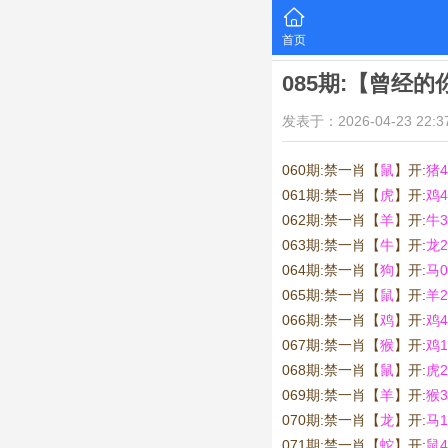
首页
085期:【曾经
发表于：2026-04-23 22:37
060期:禁一肖
【
鼠
】开:
猪4
061期:禁一肖
【
虎
】开:
鸡4
062期:禁一肖
【
羊
】开:
牛3
063期:禁一肖
【
牛
】开:
龙2
064期:禁一肖
【
狗
】开:
马0
065期:禁一肖
【
鼠
】开:
羊2
066期:禁一肖
【
鸡
】开:
鸡4
067期:禁一肖
【
猴
】开:
鸡1
068期:禁一肖
【
鼠
】开:
虎2
069期:禁一肖
【
羊
】开:
猴3
070期:禁一肖
【
龙
】开:
马1
071期:禁一肖
【
蛇
】开:
鼠4