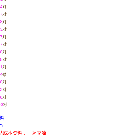
4
对
7
对
8
对
3
对
7
对
7
对
8
对
5
对
1
对
4
错
8
对
3
对
8
对
00
对
资料
m
站或本资料，一起交流！