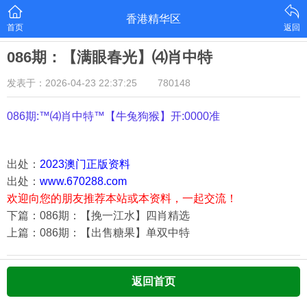
香港精华区
首页
返回
086期：【满眼春光】⑷肖中特
发表于：2026-04-23 22:37:25
780148
086期:™⑷肖中特™【
牛兔狗猴
】开:0000准
出处：
2023澳门正版资料
出处：
www.670288.com
欢迎向您的朋友推荐本站或本资料，一起交流！
下篇：086期：【挽一江水】四肖精选
上篇：086期：【出售糖果】单双中特
返回首页