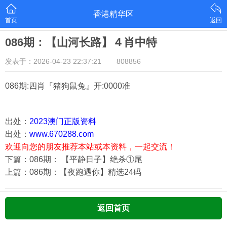
香港精华区
首页
返回
086期：【山河长路】４肖中特
发表于：2026-04-23 22:37:21
808856
086期:四肖『猪狗鼠兔
』开:0000准
出处：
2023澳门正版资料
出处：
www.670288.com
欢迎向您的朋友推荐本站或本资料，一起交流！
下篇：086期： 【平静日子】绝杀①尾
上篇：086期：【夜跑遇你】精选24码
返回首页