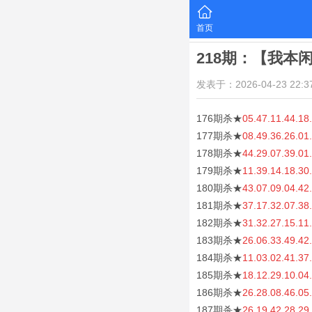
首页
218期：【我本
发表于：2026-04-23 22:37
176期杀★
05.47.11.44.18
177期杀★
08.49.36.26.01
178期杀★
44.29.07.39.01
179期杀★
11.39.14.18.30
180期杀★
43.07.09.04.42
181期杀★
37.17.32.07.38
182期杀★
31.32.27.15.11
183期杀★
26.06.33.49.42
184期杀★
11.03.02.41.37
185期杀★
18.12.29.10.04
186期杀★
26.28.08.46.05
187期杀★
26.19.42.28.29