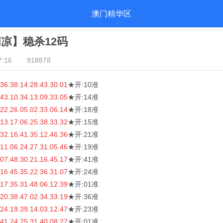
澳门精华区
闲凉】稳杀12码
:16
918878
.36.38.14.28.43.30.01
★开:10准
.43.10.34.13.09.33.05
★开:14准
.22.26.05.02.33.06.14
★开:18准
.13.17.06.25.38.33.32
★开:15准
.32.16.41.35.12.46.36
★开:21准
.11.06.24.27.31.05.46
★开:19准
.07.48.30.21.16.45.17
★开:41准
.16.45.35.22.36.31.07
★开:24准
.17.35.31.48.06.12.39
★开:01准
.20.38.47.02.34.33.19
★开:36准
.24.19.39.14.03.12.47
★开:23准
.41.24.25.31.40.08.27
★开:01准