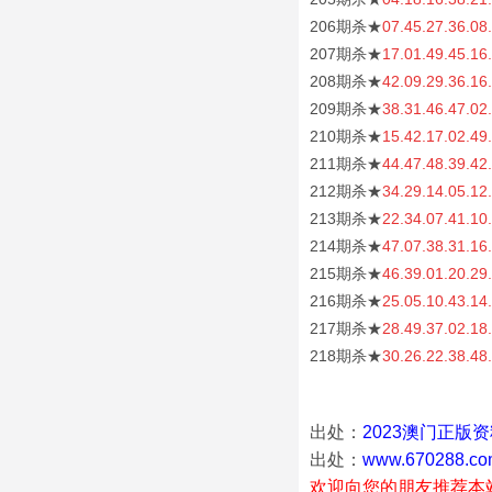
206期杀★
07.45.27.36.08
207期杀★
17.01.49.45.16
208期杀★
42.09.29.36.16
209期杀★
38.31.46.47.02
210期杀★
15.42.17.02.49
211期杀★
44.47.48.39.42
212期杀★
34.29.14.05.12
213期杀★
22.34.07.41.10
214期杀★
47.07.38.31.16
215期杀★
46.39.01.20.29
216期杀★
25.05.10.43.14
217期杀★
28.49.37.02.18
218期杀★
30.26.22.38.48
出处：
2023澳门正版
出处：
www.670288.co
欢迎向您的朋友推荐本