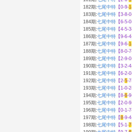
182期:
七尾中特
【0-9-
1
183期:
七尾中特
【3-8-0-
184期:
七尾中特
【6-5-0
185期:
七尾中特
【4-5-3
186期:
七尾中特
【9-6-4
187期:
七尾中特
【9-6-
1
188期:
七尾中特
【8-0-7
189期:
七尾中特
【2-9-0
190期:
七尾中特
【3-2-4
191期:
七尾中特
【6-2-0
192期:
七尾中特
【2-
5
-7
193期:
七尾中特
【1-0-2
194期:
七尾中特
【8-
6
-9
195期:
七尾中特
【2-0-9
196期:
七尾中特
【0-1-7
197期:
七尾中特
【
8
-9-
198期:
七尾中特
【5-1-
7