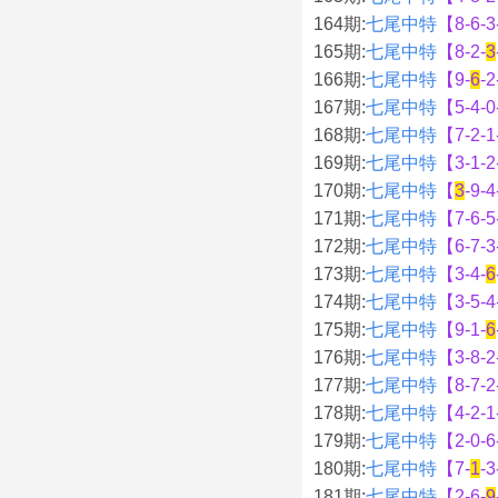
164期:
七尾中特
【8-6-3
165期:
七尾中特
【8-2-
3
166期:
七尾中特
【9-
6
-2
167期:
七尾中特
【5-4-0-
168期:
七尾中特
【
7-2-
1
169期:
七尾中特
【3-1-2-
170期:
七尾中特
【
3
-9-
171期:
七尾中特
【7-6-5-
172期:
七尾中特
【6-7-3
173期:
七尾中特
【3-4-
6
174期:
七尾中特
【3-5-4
175期:
七尾中特
【9-1-
6
176期:
七尾中特
【3-8-2
177期:
七尾中特
【8-7-2-
178期:
七尾中特
【4-2-1
179期:
七尾中特
【2-0-6
180期:
七尾中特
【7-
1
-3
181期:
七尾中特
【2-6-
9