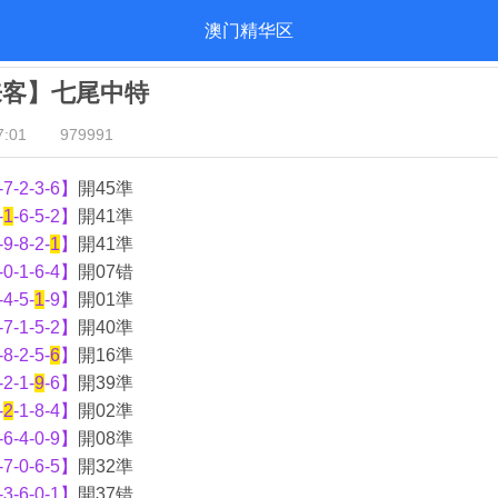
澳门精华区
来客】七尾中特
:01
979991
-7-2-3-6】
開45準
-
1
-6-5-2】
開41準
9-8-2-
1
】
開41準
-0-1-6-4】
開07错
-
4
-5-
1
-9】
開01準
-7-1-5-2】
開40準
8-2-5-
6
】
開16準
2-1-
9
-6】
開39準
-
2
-1-8-4】
開02準
-6-4-0-9】
開08準
-7-0-6-5】
開32準
-3-6-0-1】
開37错