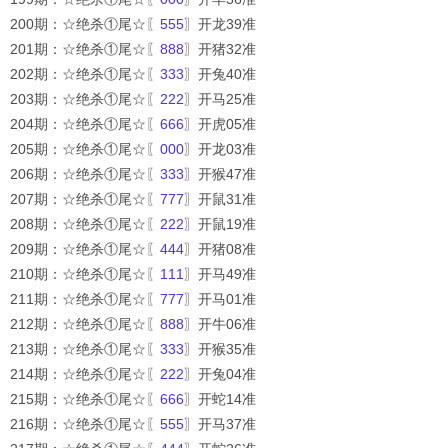
200期：☆绝杀①尾☆〖
555
〗开龙39准
201期：☆绝杀①尾☆〖
888
〗开猪32准
202期：☆绝杀①尾☆〖
333
〗开兔40准
203期：☆绝杀①尾☆〖
222
〗开马25准
204期：☆绝杀①尾☆〖
666
〗开虎05准
205期：☆绝杀①尾☆〖
000
〗开龙03准
206期：☆绝杀①尾☆〖
333
〗开猴47准
207期：☆绝杀①尾☆〖
777
〗开鼠31准
208期：☆绝杀①尾☆〖
222
〗开鼠19准
209期：☆绝杀①尾☆〖
444
〗开猪08准
210期：☆绝杀①尾☆〖
111
〗开马49准
211期：☆绝杀①尾☆〖
777
〗开马01准
212期：☆绝杀①尾☆〖
888
〗开牛06准
213期：☆绝杀①尾☆〖
333
〗开猴35准
214期：☆绝杀①尾☆〖
222
〗开兔04准
215期：☆绝杀①尾☆〖
666
〗开蛇14准
216期：☆绝杀①尾☆〖
555
〗开马37准